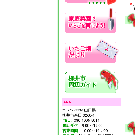
※
で
家庭菜園
いちごを
てよう!
育
いちご畑
だより
柳井市
周辺ガイド
ANN
〒 742-0034 山口県
柳井市余田 3260-1
TEL：
080-1905-5011
電話受付：
9:00～19:00
営業時間：
10:00～16：00