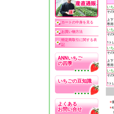
いち
その
上下
カートの中身を見る
専用
いち
お買い物方法
その
特定商取引に関する表
1ト
記
いち
その
ANNいちご
上下
の四季
専用
いち
その
いちごの豆知識
1ト
※
よくある
※
お問い合せ