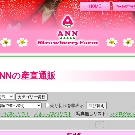
カートの中を
HOME
ANNの産直通販
売り切れを非表示
さい写真付リスト
｜
大きい写真付リスト
｜
写真無しリスト
｜
カタログ表
1